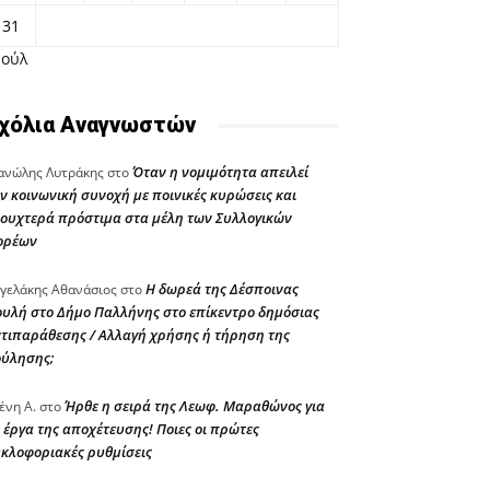
31
Ιούλ
χόλια Αναγνωστών
Όταν η νομιμότητα απειλεί
νώλης Λυτράκης
στο
ν κοινωνική συνοχή με ποινικές κυρώσεις και
ουχτερά πρόστιμα στα μέλη των Συλλογικών
ορέων
Η δωρεά της Δέσποινας
γελάκης Αθανάσιος
στο
υλή στο Δήμο Παλλήνης στο επίκεντρο δημόσιας
τιπαράθεσης / Αλλαγή χρήσης ή τήρηση της
ούλησης;
Ήρθε η σειρά της Λεωφ. Μαραθώνος για
ένη Α.
στο
 έργα της αποχέτευσης! Ποιες οι πρώτες
κλοφοριακές ρυθμίσεις