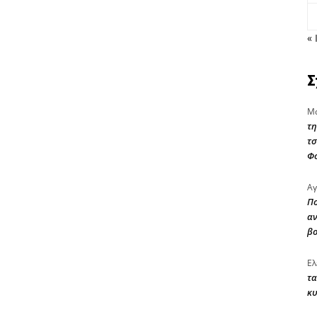
« 
Σ
Μα
τη
τσ
Φ
Αγ
Πο
αν
β
Ελ
τα
κυ