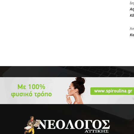
Δη
Αη
ΚΕ
Απ
Κ