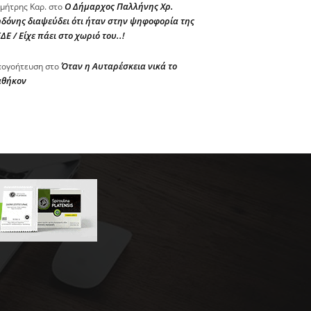
Ο Δήμαρχος Παλλήνης Χρ.
μήτρης Καρ.
στο
δόνης διαψεύδει ότι ήταν στην ψηφοφορία της
ΔΕ / Είχε πάει στο χωριό του..!
Όταν η Αυταρέσκεια νικά το
ογοήτευση
στο
αθήκον