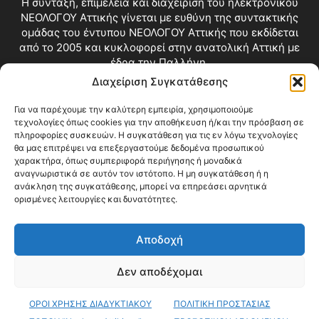
Η σύνταξη, επιμέλεια και διαχείριση του ηλεκτρονικού
ΝΕΟΛΟΓΟΥ Αττικής γίνεται με ευθύνη της συντακτικής
ομάδας του έντυπου ΝΕΟΛΟΓΟΥ Αττικής που εκδίδεται
από το 2005 και κυκλοφορεί στην ανατολική Αττική με
έδρα την Παλλήνη.
Διαχείριση Συγκατάθεσης
Επικοινωνία:
info@neologosattikis.gr
Για να παρέχουμε την καλύτερη εμπειρία, χρησιμοποιούμε
τεχνολογίες όπως cookies για την αποθήκευση ή/και την πρόσβαση σε
ΑΚΟΛΟΥΘΗΣΕ ΜΑΣ
πληροφορίες συσκευών. Η συγκατάθεση για τις εν λόγω τεχνολογίες
θα μας επιτρέψει να επεξεργαστούμε δεδομένα προσωπικού
χαρακτήρα, όπως συμπεριφορά περιήγησης ή μοναδικά
αναγνωριστικά σε αυτόν τον ιστότοπο. Η μη συγκατάθεση ή η
ανάκληση της συγκατάθεσης, μπορεί να επηρεάσει αρνητικά
ορισμένες λειτουργίες και δυνατότητες.
Αποδοχή
Δεν αποδέχομαι
Blog
Videos
Όροι Χρήσης
Επικοινωνία
ΟΡΟΙ ΧΡΗΣΗΣ ΔΙΑΔΥΚΤΙΑΚΟΥ
ΠΟΛΙΤΙΚΗ ΠΡΟΣΤΑΣΙΑΣ
© Copyright 2026 ΝΕΟΛΟΓΟΣ ΑΤΤΙΚΗΣ • All Rights Reserved •