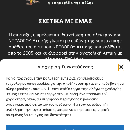
ΣΧΕΤΙΚΑ ΜΕ ΕΜΑΣ
Η σύνταξη, επιμέλεια και διαχείριση του ηλεκτρονικού
ΝΕΟΛΟΓΟΥ Αττικής γίνεται με ευθύνη της συντακτικής
ομάδας του έντυπου ΝΕΟΛΟΓΟΥ Αττικής που εκδίδεται
από το 2005 και κυκλοφορεί στην ανατολική Αττική με
έδρα την Παλλήνη.
Διαχείριση Συγκατάθεσης
Επικοινωνία:
info@neologosattikis.gr
Για να παρέχουμε την καλύτερη εμπειρία, χρησιμοποιούμε
τεχνολογίες όπως cookies για την αποθήκευση ή/και την πρόσβαση σε
ΑΚΟΛΟΥΘΗΣΕ ΜΑΣ
πληροφορίες συσκευών. Η συγκατάθεση για τις εν λόγω τεχνολογίες
θα μας επιτρέψει να επεξεργαστούμε δεδομένα προσωπικού
χαρακτήρα, όπως συμπεριφορά περιήγησης ή μοναδικά
αναγνωριστικά σε αυτόν τον ιστότοπο. Η μη συγκατάθεση ή η
ανάκληση της συγκατάθεσης, μπορεί να επηρεάσει αρνητικά
ορισμένες λειτουργίες και δυνατότητες.