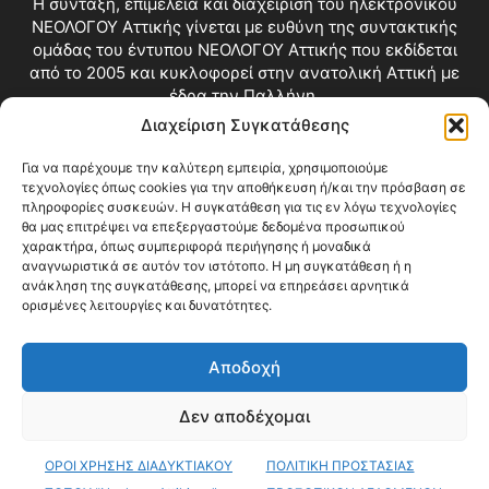
Η σύνταξη, επιμέλεια και διαχείριση του ηλεκτρονικού
ΝΕΟΛΟΓΟΥ Αττικής γίνεται με ευθύνη της συντακτικής
ομάδας του έντυπου ΝΕΟΛΟΓΟΥ Αττικής που εκδίδεται
από το 2005 και κυκλοφορεί στην ανατολική Αττική με
έδρα την Παλλήνη.
Διαχείριση Συγκατάθεσης
Επικοινωνία:
info@neologosattikis.gr
Για να παρέχουμε την καλύτερη εμπειρία, χρησιμοποιούμε
τεχνολογίες όπως cookies για την αποθήκευση ή/και την πρόσβαση σε
ΑΚΟΛΟΥΘΗΣΕ ΜΑΣ
πληροφορίες συσκευών. Η συγκατάθεση για τις εν λόγω τεχνολογίες
θα μας επιτρέψει να επεξεργαστούμε δεδομένα προσωπικού
χαρακτήρα, όπως συμπεριφορά περιήγησης ή μοναδικά
αναγνωριστικά σε αυτόν τον ιστότοπο. Η μη συγκατάθεση ή η
ανάκληση της συγκατάθεσης, μπορεί να επηρεάσει αρνητικά
ορισμένες λειτουργίες και δυνατότητες.
Αποδοχή
Δεν αποδέχομαι
Blog
Videos
Όροι Χρήσης
Επικοινωνία
ΟΡΟΙ ΧΡΗΣΗΣ ΔΙΑΔΥΚΤΙΑΚΟΥ
ΠΟΛΙΤΙΚΗ ΠΡΟΣΤΑΣΙΑΣ
© Copyright 2026 ΝΕΟΛΟΓΟΣ ΑΤΤΙΚΗΣ • All Rights Reserved •