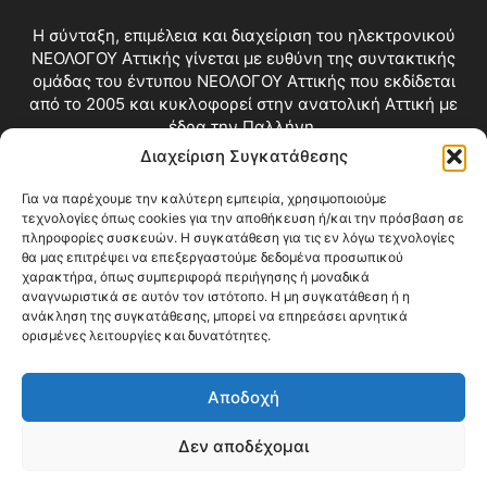
Η σύνταξη, επιμέλεια και διαχείριση του ηλεκτρονικού
ΝΕΟΛΟΓΟΥ Αττικής γίνεται με ευθύνη της συντακτικής
ομάδας του έντυπου ΝΕΟΛΟΓΟΥ Αττικής που εκδίδεται
από το 2005 και κυκλοφορεί στην ανατολική Αττική με
έδρα την Παλλήνη.
Διαχείριση Συγκατάθεσης
Επικοινωνία:
info@neologosattikis.gr
Για να παρέχουμε την καλύτερη εμπειρία, χρησιμοποιούμε
τεχνολογίες όπως cookies για την αποθήκευση ή/και την πρόσβαση σε
ΑΚΟΛΟΥΘΗΣΕ ΜΑΣ
πληροφορίες συσκευών. Η συγκατάθεση για τις εν λόγω τεχνολογίες
θα μας επιτρέψει να επεξεργαστούμε δεδομένα προσωπικού
χαρακτήρα, όπως συμπεριφορά περιήγησης ή μοναδικά
αναγνωριστικά σε αυτόν τον ιστότοπο. Η μη συγκατάθεση ή η
ανάκληση της συγκατάθεσης, μπορεί να επηρεάσει αρνητικά
ορισμένες λειτουργίες και δυνατότητες.
Αποδοχή
Δεν αποδέχομαι
Blog
Videos
Όροι Χρήσης
Επικοινωνία