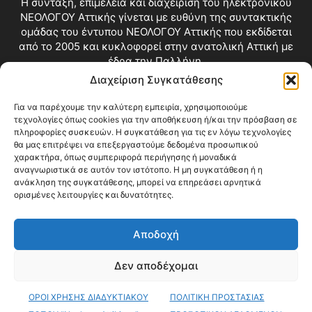
Η σύνταξη, επιμέλεια και διαχείριση του ηλεκτρονικού
ΝΕΟΛΟΓΟΥ Αττικής γίνεται με ευθύνη της συντακτικής
ομάδας του έντυπου ΝΕΟΛΟΓΟΥ Αττικής που εκδίδεται
από το 2005 και κυκλοφορεί στην ανατολική Αττική με
έδρα την Παλλήνη.
Διαχείριση Συγκατάθεσης
Επικοινωνία:
info@neologosattikis.gr
Για να παρέχουμε την καλύτερη εμπειρία, χρησιμοποιούμε
τεχνολογίες όπως cookies για την αποθήκευση ή/και την πρόσβαση σε
ΑΚΟΛΟΥΘΗΣΕ ΜΑΣ
πληροφορίες συσκευών. Η συγκατάθεση για τις εν λόγω τεχνολογίες
θα μας επιτρέψει να επεξεργαστούμε δεδομένα προσωπικού
χαρακτήρα, όπως συμπεριφορά περιήγησης ή μοναδικά
αναγνωριστικά σε αυτόν τον ιστότοπο. Η μη συγκατάθεση ή η
ανάκληση της συγκατάθεσης, μπορεί να επηρεάσει αρνητικά
ορισμένες λειτουργίες και δυνατότητες.
Αποδοχή
Δεν αποδέχομαι
Blog
Videos
Όροι Χρήσης
Επικοινωνία
ΟΡΟΙ ΧΡΗΣΗΣ ΔΙΑΔΥΚΤΙΑΚΟΥ
ΠΟΛΙΤΙΚΗ ΠΡΟΣΤΑΣΙΑΣ
© Copyright 2026 ΝΕΟΛΟΓΟΣ ΑΤΤΙΚΗΣ • All Rights Reserved •