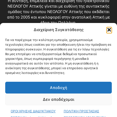
Η σύνταξη, επιμέλεια και διαχείριση του ηλεκτρονικού
ΝΕΟΛΟΓΟΥ Αττικής γίνεται με ευθύνη της συντακτικής
ομάδας του έντυπου ΝΕΟΛΟΓΟΥ Αττικής που εκδίδεται
από το 2005 και κυκλοφορεί στην ανατολική Αττική με
έδρα την Παλλήνη.
Διαχείριση Συγκατάθεσης
Επικοινωνία:
info@neologosattikis.gr
Για να παρέχουμε την καλύτερη εμπειρία, χρησιμοποιούμε
τεχνολογίες όπως cookies για την αποθήκευση ή/και την πρόσβαση σε
ΑΚΟΛΟΥΘΗΣΕ ΜΑΣ
πληροφορίες συσκευών. Η συγκατάθεση για τις εν λόγω τεχνολογίες
θα μας επιτρέψει να επεξεργαστούμε δεδομένα προσωπικού
χαρακτήρα, όπως συμπεριφορά περιήγησης ή μοναδικά
αναγνωριστικά σε αυτόν τον ιστότοπο. Η μη συγκατάθεση ή η
ανάκληση της συγκατάθεσης, μπορεί να επηρεάσει αρνητικά
ορισμένες λειτουργίες και δυνατότητες.
Αποδοχή
Δεν αποδέχομαι
Blog
Videos
Όροι Χρήσης
Επικοινωνία
ΟΡΟΙ ΧΡΗΣΗΣ ΔΙΑΔΥΚΤΙΑΚΟΥ
ΠΟΛΙΤΙΚΗ ΠΡΟΣΤΑΣΙΑΣ
© Copyright 2026 ΝΕΟΛΟΓΟΣ ΑΤΤΙΚΗΣ • All Rights Reserved •