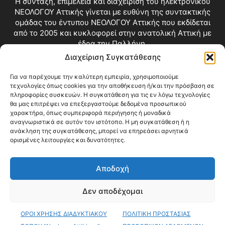
Η σύνταξη, επιμέλεια και διαχείριση του ηλεκτρονικού
ΝΕΟΛΟΓΟΥ Αττικής γίνεται με ευθύνη της συντακτικής
ομάδας του έντυπου ΝΕΟΛΟΓΟΥ Αττικής που εκδίδεται
από το 2005 και κυκλοφορεί στην ανατολική Αττική με
έδρα την Παλλήνη.
Διαχείριση Συγκατάθεσης
Επικοινωνία:
info@neologosattikis.gr
Για να παρέχουμε την καλύτερη εμπειρία, χρησιμοποιούμε
τεχνολογίες όπως cookies για την αποθήκευση ή/και την πρόσβαση σε
ΑΚΟΛΟΥΘΗΣΕ ΜΑΣ
πληροφορίες συσκευών. Η συγκατάθεση για τις εν λόγω τεχνολογίες
θα μας επιτρέψει να επεξεργαστούμε δεδομένα προσωπικού
χαρακτήρα, όπως συμπεριφορά περιήγησης ή μοναδικά
αναγνωριστικά σε αυτόν τον ιστότοπο. Η μη συγκατάθεση ή η
ανάκληση της συγκατάθεσης, μπορεί να επηρεάσει αρνητικά
ορισμένες λειτουργίες και δυνατότητες.
Αποδοχή
Δεν αποδέχομαι
Blog
Videos
Όροι Χρήσης
Επικοινωνία
ΟΡΟΙ ΧΡΗΣΗΣ ΔΙΑΔΥΚΤΙΑΚΟΥ
ΠΟΛΙΤΙΚΗ ΠΡΟΣΤΑΣΙΑΣ
© Copyright 2026 ΝΕΟΛΟΓΟΣ ΑΤΤΙΚΗΣ • All Rights Reserved •