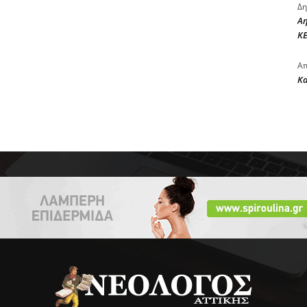
Δη
Αη
ΚΕ
Απ
Κ