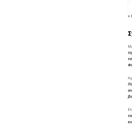
« 
Σ
Μα
τη
τσ
Φ
Αγ
Πο
αν
β
Ελ
τα
κυ