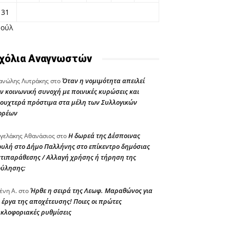
31
Ιούλ
χόλια Αναγνωστών
Όταν η νομιμότητα απειλεί
νώλης Λυτράκης
στο
ν κοινωνική συνοχή με ποινικές κυρώσεις και
ουχτερά πρόστιμα στα μέλη των Συλλογικών
ορέων
Η δωρεά της Δέσποινας
γελάκης Αθανάσιος
στο
υλή στο Δήμο Παλλήνης στο επίκεντρο δημόσιας
τιπαράθεσης / Αλλαγή χρήσης ή τήρηση της
ούλησης;
Ήρθε η σειρά της Λεωφ. Μαραθώνος για
ένη Α.
στο
 έργα της αποχέτευσης! Ποιες οι πρώτες
κλοφοριακές ρυθμίσεις