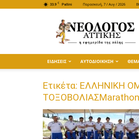
C
33.9
Παρασκευή, 7 / Αυγ / 2026
B
Pallini
ΝΕΟΛΟΓΟΣ
ΑΤΤΙΚΗΣ
ΕΙΔΗΣΕΙΣ
ΑΥΤΟΔΙΟΙΚΗΣΗ
ΘΕΜ
Ετικέτα: ΕΛΛΗΝΙΚΗ 
ΤΟΞΟΒΟΛΙΑΣMarathon 