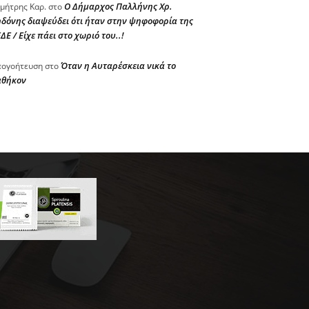
Ο Δήμαρχος Παλλήνης Χρ.
μήτρης Καρ.
στο
δόνης διαψεύδει ότι ήταν στην ψηφοφορία της
ΔΕ / Είχε πάει στο χωριό του..!
Όταν η Αυταρέσκεια νικά το
ογοήτευση
στο
αθήκον