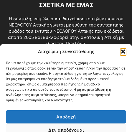
ΣΧΕΤΙΚΑ ΜΕ ΕΜΑΣ
Η σύνταξη, επιμέλεια και διαχείριση του ηλεκτρονικού
ΝΕΟΛΟΓΟΥ Αττικής γίνεται με ευθύνη της συντακτικής
ομάδας του έντυπου ΝΕΟΛΟΓΟΥ Αττικής που εκδίδεται
από το 2005 και κυκλοφορεί στην ανατολική Αττική με
έδρα την Παλλήνη.
Διαχείριση Συγκατάθεσης
Επικοινωνία:
info@neologosattikis.gr
Για να παρέχουμε την καλύτερη εμπειρία, χρησιμοποιούμε
τεχνολογίες όπως cookies για την αποθήκευση ή/και την πρόσβαση σε
ΑΚΟΛΟΥΘΗΣΕ ΜΑΣ
πληροφορίες συσκευών. Η συγκατάθεση για τις εν λόγω τεχνολογίες
θα μας επιτρέψει να επεξεργαστούμε δεδομένα προσωπικού
χαρακτήρα, όπως συμπεριφορά περιήγησης ή μοναδικά
αναγνωριστικά σε αυτόν τον ιστότοπο. Η μη συγκατάθεση ή η
ανάκληση της συγκατάθεσης, μπορεί να επηρεάσει αρνητικά
ορισμένες λειτουργίες και δυνατότητες.
Αποδοχή
Δεν αποδέχομαι
Blog
Videos
Όροι Χρήσης
Επικοινωνία