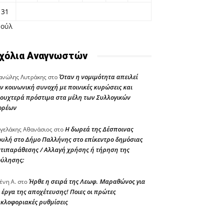
31
Ιούλ
χόλια Αναγνωστών
Όταν η νομιμότητα απειλεί
νώλης Λυτράκης
στο
ν κοινωνική συνοχή με ποινικές κυρώσεις και
ουχτερά πρόστιμα στα μέλη των Συλλογικών
ορέων
Η δωρεά της Δέσποινας
γελάκης Αθανάσιος
στο
υλή στο Δήμο Παλλήνης στο επίκεντρο δημόσιας
τιπαράθεσης / Αλλαγή χρήσης ή τήρηση της
ούλησης;
Ήρθε η σειρά της Λεωφ. Μαραθώνος για
ένη Α.
στο
 έργα της αποχέτευσης! Ποιες οι πρώτες
κλοφοριακές ρυθμίσεις