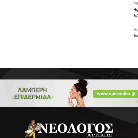
Δη
Αη
ΚΕ
Απ
Κ