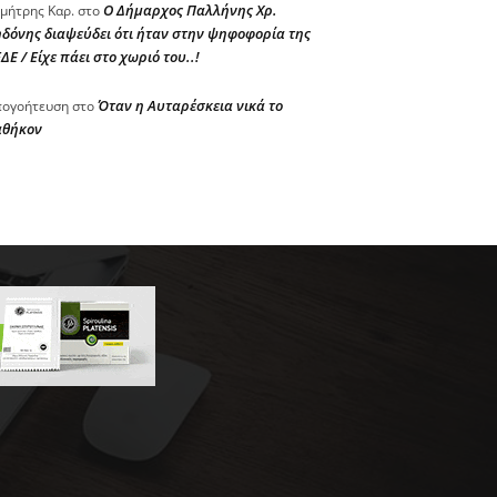
Ο Δήμαρχος Παλλήνης Χρ.
μήτρης Καρ.
στο
δόνης διαψεύδει ότι ήταν στην ψηφοφορία της
ΔΕ / Είχε πάει στο χωριό του..!
Όταν η Αυταρέσκεια νικά το
ογοήτευση
στο
αθήκον