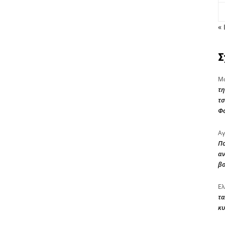
« 
Σ
Μα
τη
τσ
Φ
Αγ
Πο
αν
β
Ελ
τα
κυ