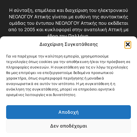
Η σύνταξη, επιμέλεια και διαχείριση του ηλεκτρονικού
ΝΕΟΛΟΓΟΥ Αττικής γίνεται με ευθύνη της συντακτικής
ομάδας του έντυπου ΝΕΟΛΟΓΟΥ Αττικής που εκδίδεται
από το 2005 και κυκλοφορεί στην ανατολική Αττική με
έδρα την Παλλήνη.
Διαχείριση Συγκατάθεσης
Επικοινωνία:
info@neologosattikis.gr
Για να παρέχουμε την καλύτερη εμπειρία, χρησιμοποιούμε
τεχνολογίες όπως cookies για την αποθήκευση ή/και την πρόσβαση σε
ΑΚΟΛΟΥΘΗΣΕ ΜΑΣ
πληροφορίες συσκευών. Η συγκατάθεση για τις εν λόγω τεχνολογίες
θα μας επιτρέψει να επεξεργαστούμε δεδομένα προσωπικού
χαρακτήρα, όπως συμπεριφορά περιήγησης ή μοναδικά
αναγνωριστικά σε αυτόν τον ιστότοπο. Η μη συγκατάθεση ή η
ανάκληση της συγκατάθεσης, μπορεί να επηρεάσει αρνητικά
ορισμένες λειτουργίες και δυνατότητες.
Αποδοχή
Δεν αποδέχομαι
Blog
Videos
Όροι Χρήσης
Επικοινωνία