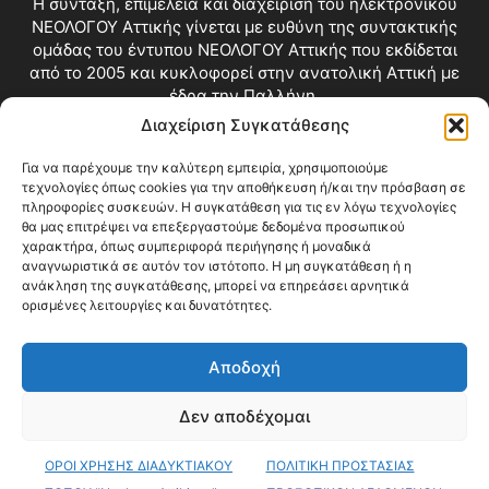
Η σύνταξη, επιμέλεια και διαχείριση του ηλεκτρονικού
ΝΕΟΛΟΓΟΥ Αττικής γίνεται με ευθύνη της συντακτικής
ομάδας του έντυπου ΝΕΟΛΟΓΟΥ Αττικής που εκδίδεται
από το 2005 και κυκλοφορεί στην ανατολική Αττική με
έδρα την Παλλήνη.
Διαχείριση Συγκατάθεσης
Επικοινωνία:
info@neologosattikis.gr
Για να παρέχουμε την καλύτερη εμπειρία, χρησιμοποιούμε
τεχνολογίες όπως cookies για την αποθήκευση ή/και την πρόσβαση σε
ΑΚΟΛΟΥΘΗΣΕ ΜΑΣ
πληροφορίες συσκευών. Η συγκατάθεση για τις εν λόγω τεχνολογίες
θα μας επιτρέψει να επεξεργαστούμε δεδομένα προσωπικού
χαρακτήρα, όπως συμπεριφορά περιήγησης ή μοναδικά
αναγνωριστικά σε αυτόν τον ιστότοπο. Η μη συγκατάθεση ή η
ανάκληση της συγκατάθεσης, μπορεί να επηρεάσει αρνητικά
ορισμένες λειτουργίες και δυνατότητες.
Αποδοχή
Δεν αποδέχομαι
Blog
Videos
Όροι Χρήσης
Επικοινωνία
ΟΡΟΙ ΧΡΗΣΗΣ ΔΙΑΔΥΚΤΙΑΚΟΥ
ΠΟΛΙΤΙΚΗ ΠΡΟΣΤΑΣΙΑΣ
© Copyright 2026 ΝΕΟΛΟΓΟΣ ΑΤΤΙΚΗΣ • All Rights Reserved •