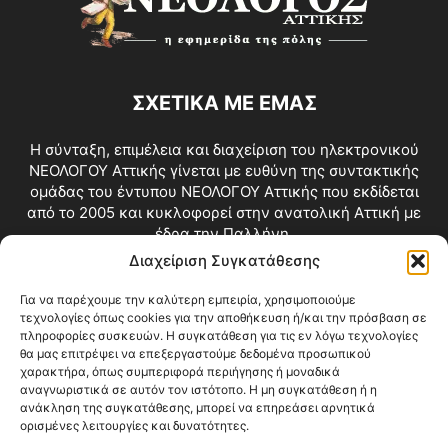
ΣΧΕΤΙΚΑ ΜΕ ΕΜΑΣ
Η σύνταξη, επιμέλεια και διαχείριση του ηλεκτρονικού
ΝΕΟΛΟΓΟΥ Αττικής γίνεται με ευθύνη της συντακτικής
ομάδας του έντυπου ΝΕΟΛΟΓΟΥ Αττικής που εκδίδεται
από το 2005 και κυκλοφορεί στην ανατολική Αττική με
έδρα την Παλλήνη.
Διαχείριση Συγκατάθεσης
Επικοινωνία:
info@neologosattikis.gr
Για να παρέχουμε την καλύτερη εμπειρία, χρησιμοποιούμε
τεχνολογίες όπως cookies για την αποθήκευση ή/και την πρόσβαση σε
ΑΚΟΛΟΥΘΗΣΕ ΜΑΣ
πληροφορίες συσκευών. Η συγκατάθεση για τις εν λόγω τεχνολογίες
θα μας επιτρέψει να επεξεργαστούμε δεδομένα προσωπικού
χαρακτήρα, όπως συμπεριφορά περιήγησης ή μοναδικά
αναγνωριστικά σε αυτόν τον ιστότοπο. Η μη συγκατάθεση ή η
ανάκληση της συγκατάθεσης, μπορεί να επηρεάσει αρνητικά
ορισμένες λειτουργίες και δυνατότητες.