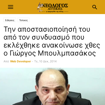
Ειδησεις
Τοπικες
Την αποστασιοποίησή του
από τον συνδυασμό που
εκλέχθηκε ανακοίνωσε χθες
ο Γιώργος Μπουλμπασάκος
Από
Web Developer
-
Τε, 10 Δεκ, 2014