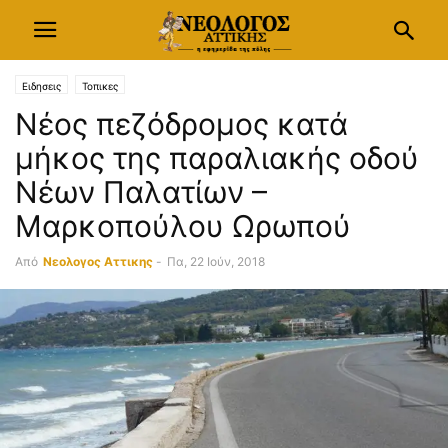
Ειδησεις
Τοπικες
Νέος πεζόδρομος κατά
μήκος της παραλιακής οδού
Νέων Παλατίων –
Μαρκοπούλου Ωρωπού
Από
Νεολογος Αττικης
-
Πα, 22 Ιούν, 2018