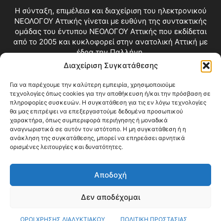
Η σύνταξη, επιμέλεια και διαχείριση του ηλεκτρονικού
ΝΕΟΛΟΓΟΥ Αττικής γίνεται με ευθύνη της συντακτικής
ομάδας του έντυπου ΝΕΟΛΟΓΟΥ Αττικής που εκδίδεται
από το 2005 και κυκλοφορεί στην ανατολική Αττική με
έδρα την Παλλήνη.
Διαχείριση Συγκατάθεσης
Επικοινωνία:
info@neologosattikis.gr
Για να παρέχουμε την καλύτερη εμπειρία, χρησιμοποιούμε
τεχνολογίες όπως cookies για την αποθήκευση ή/και την πρόσβαση σε
ΑΚΟΛΟΥΘΗΣΕ ΜΑΣ
πληροφορίες συσκευών. Η συγκατάθεση για τις εν λόγω τεχνολογίες
θα μας επιτρέψει να επεξεργαστούμε δεδομένα προσωπικού
χαρακτήρα, όπως συμπεριφορά περιήγησης ή μοναδικά
αναγνωριστικά σε αυτόν τον ιστότοπο. Η μη συγκατάθεση ή η
ανάκληση της συγκατάθεσης, μπορεί να επηρεάσει αρνητικά
ορισμένες λειτουργίες και δυνατότητες.
Αποδοχή
Δεν αποδέχομαι
Blog
Videos
Όροι Χρήσης
Επικοινωνία
ΟΡΟΙ ΧΡΗΣΗΣ ΔΙΑΔΥΚΤΙΑΚΟΥ
ΠΟΛΙΤΙΚΗ ΠΡΟΣΤΑΣΙΑΣ
© Copyright 2026 ΝΕΟΛΟΓΟΣ ΑΤΤΙΚΗΣ • All Rights Reserved •