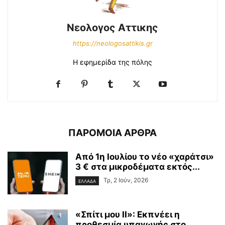
Νεολογος Αττικης
https://neologosattikis.gr
Η εφημερίδα της πόλης
ΠΑΡΟΜΟΙΑ ΑΡΘΡΑ
Από 1η Ιουλίου το νέο «χαράτσι»
3 € στα μικροδέματα εκτός...
Τρ, 2 Ιούν, 2026
ΕΛΛΑΔΑ
«Σπίτι μου ΙΙ»: Εκπνέει η
προθεσμία υπαγωγής στο