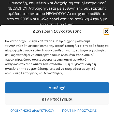
Η σύνταξη, επιμέλεια και διαχείριση του ηλεκτρονικού
ΝΕΟΛΟΓΟΥ Αττικής γίνεται με ευθύνη της συντακτικής
ομάδας του έντυπου ΝΕΟΛΟΓΟΥ Αττικής που εκδίδεται
από το 2005 και κυκλοφορεί στην ανατολική Αττική με
έδρα την Παλλήνη.
Διαχείριση Συγκατάθεσης
Επικοινωνία:
info@neologosattikis.gr
Για να παρέχουμε την καλύτερη εμπειρία, χρησιμοποιούμε
τεχνολογίες όπως cookies για την αποθήκευση ή/και την πρόσβαση σε
ΑΚΟΛΟΥΘΗΣΕ ΜΑΣ
πληροφορίες συσκευών. Η συγκατάθεση για τις εν λόγω τεχνολογίες
θα μας επιτρέψει να επεξεργαστούμε δεδομένα προσωπικού
χαρακτήρα, όπως συμπεριφορά περιήγησης ή μοναδικά
αναγνωριστικά σε αυτόν τον ιστότοπο. Η μη συγκατάθεση ή η
ανάκληση της συγκατάθεσης, μπορεί να επηρεάσει αρνητικά
ορισμένες λειτουργίες και δυνατότητες.
Αποδοχή
Δεν αποδέχομαι
Blog
Videos
Όροι Χρήσης
Επικοινωνία
ΟΡΟΙ ΧΡΗΣΗΣ ΔΙΑΔΥΚΤΙΑΚΟΥ
ΠΟΛΙΤΙΚΗ ΠΡΟΣΤΑΣΙΑΣ
© Copyright 2026 ΝΕΟΛΟΓΟΣ ΑΤΤΙΚΗΣ • All Rights Reserved •