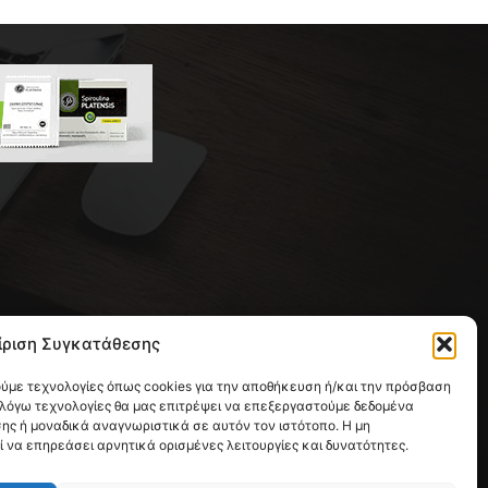
 της συντακτικής ομάδας του
ίριση Συγκατάθεσης
ική με έδρα την Παλλήνη.
ούμε τεχνολογίες όπως cookies για την αποθήκευση ή/και την πρόσβαση
 λόγω τεχνολογίες θα μας επιτρέψει να επεξεργαστούμε δεδομένα
ς ή μοναδικά αναγνωριστικά σε αυτόν τον ιστότοπο. Η μη
να επηρεάσει αρνητικά ορισμένες λειτουργίες και δυνατότητες.