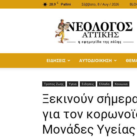
C
28.9
Σάββατο, 8 / Αυγ / 2026
BLO
Pallini
ΝΕΟΛΟΓΟΣ
ΑΤΤΙΚΗΣ
ΕΙΔΗΣΕΙΣ
ΑΥΤΟΔΙΟΙΚΗΣΗ
ΘΕΜ
Τροπος Ζωης
Υγεια
Ειδησεις
Ελλαδα
Κοινωνια
Ξεκινούν σήμερα
για τον κορωνοϊ
Μονάδες Υγείας