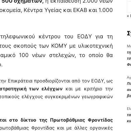
 500 οχημάτων,
η εκπαίδευση 2.000 νέων
οκομεία, Κέντρα Υγείας και ΕΚΑΒ και 1.000
« 
Σ
τηλεφωνικού κέντρου του ΕΟΔΥ για τη
 τους σκοπούς των ΚΟΜΥ με υλικοτεχνική
Μα
τη
αμικό 100 νέων στελεχών, το οποίο θα
τσ
.
Φ
Αγ
ην Επικράτεια προσδιορίζονται από τον ΕΟΔΥ, ως
Πο
στρατηγική των ελέγχων
και με κριτήριο την
αν
β
 τοπικούς ελέγχους συγκεκριμένων γεωγραφικών
Ελ
τα
ται στο δίκτυο της Πρωτοβάθμιας Φροντίδας
κυ
ρωτοβάθμιας Φροντίδας και με άλλες οργανικές