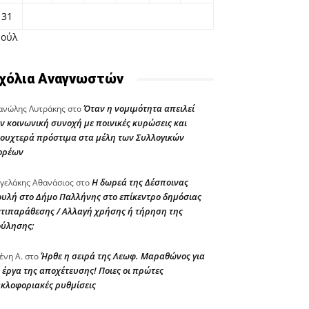
31
Ιούλ
χόλια Αναγνωστών
Όταν η νομιμότητα απειλεί
νώλης Λυτράκης
στο
ν κοινωνική συνοχή με ποινικές κυρώσεις και
ουχτερά πρόστιμα στα μέλη των Συλλογικών
ορέων
Η δωρεά της Δέσποινας
γελάκης Αθανάσιος
στο
υλή στο Δήμο Παλλήνης στο επίκεντρο δημόσιας
τιπαράθεσης / Αλλαγή χρήσης ή τήρηση της
ούλησης;
Ήρθε η σειρά της Λεωφ. Μαραθώνος για
ένη Α.
στο
 έργα της αποχέτευσης! Ποιες οι πρώτες
κλοφοριακές ρυθμίσεις