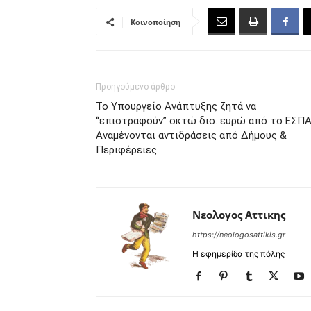
Κοινοποίηση
Προηγούμενο άρθρο
Το Υπουργείο Ανάπτυξης ζητά να
“επιστραφούν” οκτώ δισ. ευρώ από το ΕΣΠΑ
Αναμένονται αντιδράσεις από Δήμους &
Περιφέρειες
Νεολογος Αττικης
https://neologosattikis.gr
Η εφημερίδα της πόλης