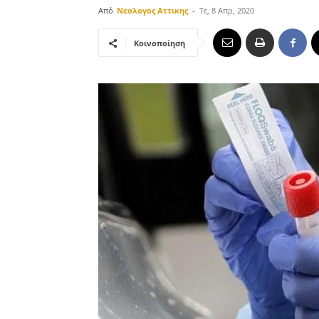
Από
Νεολογος Αττικης
-
Τε, 8 Απρ, 2020
Κοινοποίηση