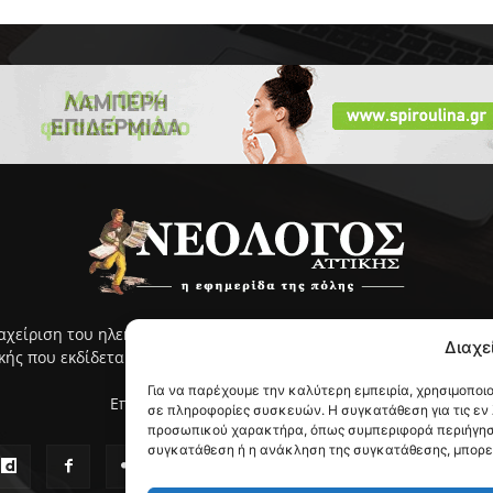
ιαχείριση του ηλεκτρονικού ΝΕΟΛΟΓΟΥ Αττικής γίνεται με ευθύνη
Διαχε
ς που εκδίδεται από το 2005 και κυκλοφορεί στην ανατολική Αττ
Για να παρέχουμε την καλύτερη εμπειρία, χρησιμοποι
Επικοινωνία:
info@neologosattikis.gr
σε πληροφορίες συσκευών. Η συγκατάθεση για τις εν
προσωπικού χαρακτήρα, όπως συμπεριφορά περιήγηση
συγκατάθεση ή η ανάκληση της συγκατάθεσης, μπορεί 