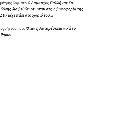
Ο Δήμαρχος Παλλήνης Χρ.
μήτρης Καρ.
στο
δόνης διαψεύδει ότι ήταν στην ψηφοφορία της
ΔΕ / Είχε πάει στο χωριό του..!
Όταν η Αυταρέσκεια νικά το
ογοήτευση
στο
αθήκον