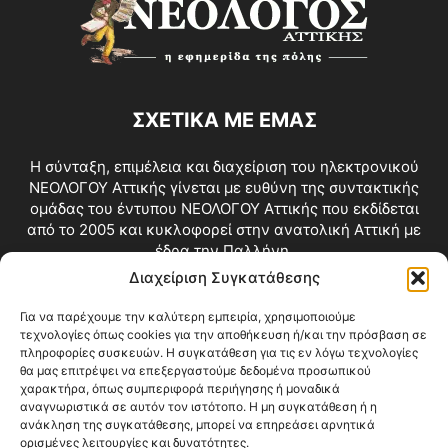
ΣΧΕΤΙΚΑ ΜΕ ΕΜΑΣ
Η σύνταξη, επιμέλεια και διαχείριση του ηλεκτρονικού
ΝΕΟΛΟΓΟΥ Αττικής γίνεται με ευθύνη της συντακτικής
ομάδας του έντυπου ΝΕΟΛΟΓΟΥ Αττικής που εκδίδεται
από το 2005 και κυκλοφορεί στην ανατολική Αττική με
έδρα την Παλλήνη.
Διαχείριση Συγκατάθεσης
Επικοινωνία:
info@neologosattikis.gr
Για να παρέχουμε την καλύτερη εμπειρία, χρησιμοποιούμε
τεχνολογίες όπως cookies για την αποθήκευση ή/και την πρόσβαση σε
ΑΚΟΛΟΥΘΗΣΕ ΜΑΣ
πληροφορίες συσκευών. Η συγκατάθεση για τις εν λόγω τεχνολογίες
θα μας επιτρέψει να επεξεργαστούμε δεδομένα προσωπικού
χαρακτήρα, όπως συμπεριφορά περιήγησης ή μοναδικά
αναγνωριστικά σε αυτόν τον ιστότοπο. Η μη συγκατάθεση ή η
ανάκληση της συγκατάθεσης, μπορεί να επηρεάσει αρνητικά
ορισμένες λειτουργίες και δυνατότητες.