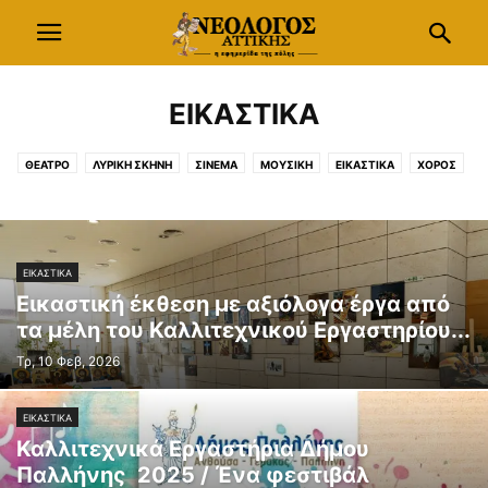
ΕΙΚΑΣΤΙΚΑ
ΘΕΑΤΡΟ
ΛΥΡΙΚΗ ΣΚΗΝΗ
ΣΙΝΕΜΑ
ΜΟΥΣΙΚΗ
ΕΙΚΑΣΤΙΚΑ
ΧΟΡΟΣ
ΦΩΤΟΓΡΑΦΙΑ
ΦΕΣΤΙΒΑΛ
ΠΑΙΔΙ
ΣΥΝΕΔΡΙΑ
ΣΥΛΛΟΓΙΚΟΙ ΦΟΡΕΙΣ
ΣΥΝΕΝΤΕΥΞΕΙΣ
ΤΕΧΝΕΣ
ΕΙΚΑΣΤΙΚΑ
Εικαστική έκθεση με αξιόλογα έργα από
τα μέλη του Καλλιτεχνικού Εργαστηρίου...
Τρ, 10 Φεβ, 2026
ΕΙΚΑΣΤΙΚΑ
Καλλιτεχνικά Εργαστήρια Δήμου
Παλλήνης 2025 / Ένα φεστιβάλ