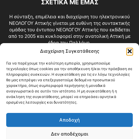
ΣΧΕΤΙΚΑ ΜΕ ΕΜΑΣ
Η σύνταξη, επιμέλεια και διαχείριση του ηλεκτρονικού
ΝΕΟΛΟΓΟΥ Αττικής γίνεται με ευθύνη της συντακτικής
ομάδας του έντυπου ΝΕΟΛΟΓΟΥ Αττικής που εκδίδεται
από το 2005 και κυκλοφορεί στην ανατολική Αττική με
έδρα την Παλλήνη.
Διαχείριση Συγκατάθεσης
Επικοινωνία:
info@neologosattikis.gr
Για να παρέχουμε την καλύτερη εμπειρία, χρησιμοποιούμε
τεχνολογίες όπως cookies για την αποθήκευση ή/και την πρόσβαση σε
ΑΚΟΛΟΥΘΗΣΕ ΜΑΣ
πληροφορίες συσκευών. Η συγκατάθεση για τις εν λόγω τεχνολογίες
θα μας επιτρέψει να επεξεργαστούμε δεδομένα προσωπικού
χαρακτήρα, όπως συμπεριφορά περιήγησης ή μοναδικά
αναγνωριστικά σε αυτόν τον ιστότοπο. Η μη συγκατάθεση ή η
ανάκληση της συγκατάθεσης, μπορεί να επηρεάσει αρνητικά
ορισμένες λειτουργίες και δυνατότητες.
Αποδοχή
Δεν αποδέχομαι
Blog
Videos
Όροι Χρήσης
Επικοινωνία