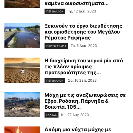
καμένα οικοσυστήματα...
Τρ, 12 Δεκ, 2023
ΠΕΡΙΒΑΛΛΟΝ
Ξεκινούν τα έργα διευθέτησης
και οριοθέτησης του Μεγάλου
Ρέματος Ραφήνας
Τρ, 5 Δεκ, 2023
ΠΡΩΤΗ ΣΕΛΙΔΑ
Η διαχείριση του νερού μία από
τις πλέον κρίσιμες
προτεραιότητες της...
Σα, 16 Σεπ, 2023
ΠΕΡΙΒΑΛΛΟΝ
Μάχη με τις αναζωπυρώσεις σε
Εβρο, Ροδόπη, Πάρνηθα &
Βοιωτία. 105...
Κυ, 27 Αυγ, 2023
ΕΛΛΑΔΑ
Ακόμη μια νύχτα μάχης με