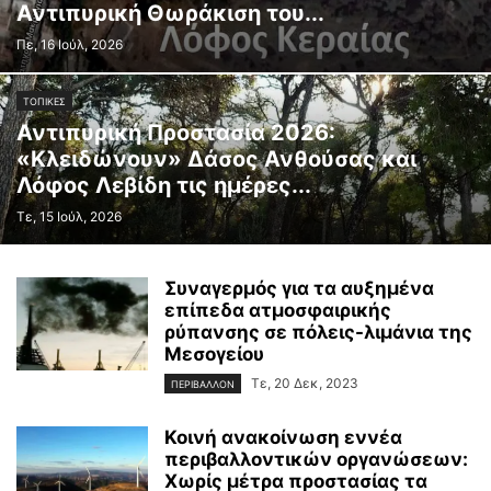
Αντιπυρική Θωράκιση του...
Πε, 16 Ιούλ, 2026
ΤΟΠΙΚΕΣ
Αντιπυρική Προστασία 2026:
«Κλειδώνουν» Δάσος Ανθούσας και
Λόφος Λεβίδη τις ημέρες...
Τε, 15 Ιούλ, 2026
Συναγερμός για τα αυξημένα
επίπεδα ατμοσφαιρικής
ρύπανσης σε πόλεις-λιμάνια της
Μεσογείου
Τε, 20 Δεκ, 2023
ΠΕΡΙΒΑΛΛΟΝ
Κοινή ανακοίνωση εννέα
περιβαλλοντικών οργανώσεων:
Χωρίς μέτρα προστασίας τα