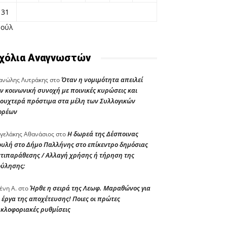
31
Ιούλ
χόλια Αναγνωστών
Όταν η νομιμότητα απειλεί
νώλης Λυτράκης
στο
ν κοινωνική συνοχή με ποινικές κυρώσεις και
ουχτερά πρόστιμα στα μέλη των Συλλογικών
ορέων
Η δωρεά της Δέσποινας
γελάκης Αθανάσιος
στο
υλή στο Δήμο Παλλήνης στο επίκεντρο δημόσιας
τιπαράθεσης / Αλλαγή χρήσης ή τήρηση της
ούλησης;
Ήρθε η σειρά της Λεωφ. Μαραθώνος για
ένη Α.
στο
 έργα της αποχέτευσης! Ποιες οι πρώτες
κλοφοριακές ρυθμίσεις