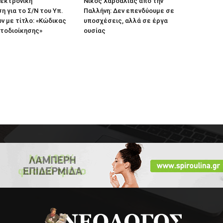
λεκτρονική
Νίκος Χαρδαλιάς από την
η για το Σ/Ν του Υπ.
Παλλήνη: Δεν επενδύουμε σε
 με τίτλο: «Κώδικας
υποσχέσεις, αλλά σε έργα
τοδιοίκησης»
ουσίας