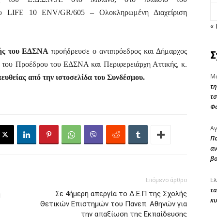
ου LIFE 10 ENV/GR/605 – Ολοκληρωμένη Διαχείριση
« 
πής του ΕΔΣΝΑ
προήδρευσε ο αντιπρόεδρος και Δήμαρχος
Σ
 του Προέδρου του ΕΔΣΝΑ και Περιφερειάρχη Αττικής, κ.
Μα
ευθείας από την ιστοσελίδα του Συνδέσμου.
τη
τσ
Φ
Αγ
Πο
αν
β
Ελ
Επόμενο άρθρο
τα
η
Σε 4ήμερη απεργία το Δ.Ε.Π της Σχολής
κυ
Θετικών Επιστημών του Πανεπ. Αθηνών για
την απαξίωση της Εκπαίδευσης