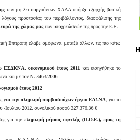
ης
των μη λειτουργούντων ΧΑΔΑ υπήρξε εξαρχής βασική
 λόγους προστασίας του περιβάλλοντος, διασφάλισης της
λευρά της χώρας μας
των υποχρεώσεών της προς την Ε.Ε.
τική Επιτροπή έλαβε ομόφωνα, μεταξύ άλλων, τις πιο κάτω
Η
υ ΕΣΔΚΝΑ, οικονομικού έτους 2011
και εισηγήθηκε το
ωνα και με τον Ν. 3463/2006
ογισμού έτους 2012
ς γ
ια την πληρωμή συμβασιούχων έργου ΕΔΣΝΑ
, για το
υ -Ιουλίου 2012, συνολικού ποσού 327.376,36 €
ης για την π
ληρωμή μέρους οφειλής (Π.Ο.Ε.), προς τη
ας του Ε.Δ.Σ.Ν.Α. στο Μιλάνο, στο πλαίσιο του