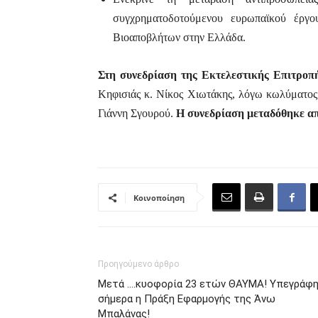
συγχρηματοδοτούμενου ευρωπαϊκού έργ
Βιοαποβλήτων στην Ελλάδα.
Στη συνεδρίαση της Εκτελεστικής Επιτρο
Κηφισιάς κ. Νίκος Χιωτάκης, λόγω κωλύματος
Γιάννη Σγουρού.
Η συνεδρίαση μεταδόθηκε απ
Κοινοποίηση
Προηγούμενο άρθρο
Μετά ….κυοφορία 23 ετών ΘΑΥΜΑ! Υπεγράφ
σήμερα η Πράξη Εφαρμογής της Άνω
Μπαλάνας!