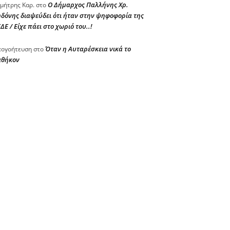
Ο Δήμαρχος Παλλήνης Χρ.
μήτρης Καρ.
στο
δόνης διαψεύδει ότι ήταν στην ψηφοφορία της
ΔΕ / Είχε πάει στο χωριό του..!
Όταν η Αυταρέσκεια νικά το
ογοήτευση
στο
αθήκον