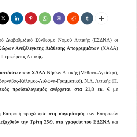
κό Διαβαθμιδικό Σύνδεσμο Νομού Αττικής (ΕΣΔΝΑ) οι
Χώρων Ανεξέλεγκτης Διάθεσης Απορριμμάτων
(ΧΑΔΑ)
 Περιφέρειας Αττικής.
αταστάσεων των ΧΑΔΑ
Νήσων Αττικής (Μέθανα-Αγκίστρι),
(Βαρνάβας-Κάλαμος-Αυλώνα-Γραμματικό), Ν.Α. Αττικής (Π.
ικός προϋπολογισμός ανέρχεται στα 21,8 εκ. €
με
κή Επιτροπή προχώρησε
στη συγκρότηση
των Επιτροπών
διεξαχθούν την Τρίτη 25/9, στα γραφεία του ΕΔΣΝΑ
και