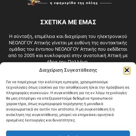
ΣΧΕΤΙΚΑ ΜΕ ΕΜΑΣ
Η σύνταξη, επιμέλεια και διαχείριση του ηλεκτρονικού
ΝΕΟΛΟΓΟΥ Αττικής γίνεται με ευθύνη της συντακτικής
ομάδας του έντυπου ΝΕΟΛΟΓΟΥ Αττικής που εκδίδεται
από το 2005 και κυκλοφορεί στην ανατολική Αττική με
έδρα την Παλλήνη.
Διαχείριση Συγκατάθεσης
Επικοινωνία:
info@neologosattikis.gr
Για να παρέχουμε την καλύτερη εμπειρία, χρησιμοποιούμε
τεχνολογίες όπως cookies για την αποθήκευση ή/και την πρόσβαση σε
ΑΚΟΛΟΥΘΗΣΕ ΜΑΣ
πληροφορίες συσκευών. Η συγκατάθεση για τις εν λόγω τεχνολογίες
θα μας επιτρέψει να επεξεργαστούμε δεδομένα προσωπικού
χαρακτήρα, όπως συμπεριφορά περιήγησης ή μοναδικά
αναγνωριστικά σε αυτόν τον ιστότοπο. Η μη συγκατάθεση ή η
ανάκληση της συγκατάθεσης, μπορεί να επηρεάσει αρνητικά
ορισμένες λειτουργίες και δυνατότητες.