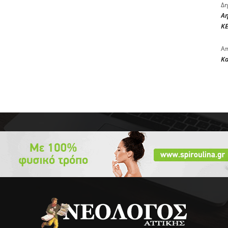
Δη
Αη
ΚΕ
Απ
Κ