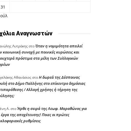
31
Ιούλ
χόλια Αναγνωστών
Όταν η νομιμότητα απειλεί
νώλης Λυτράκης
στο
ν κοινωνική συνοχή με ποινικές κυρώσεις και
ουχτερά πρόστιμα στα μέλη των Συλλογικών
ορέων
Η δωρεά της Δέσποινας
γελάκης Αθανάσιος
στο
υλή στο Δήμο Παλλήνης στο επίκεντρο δημόσιας
τιπαράθεσης / Αλλαγή χρήσης ή τήρηση της
ούλησης;
Ήρθε η σειρά της Λεωφ. Μαραθώνος για
ένη Α.
στο
 έργα της αποχέτευσης! Ποιες οι πρώτες
κλοφοριακές ρυθμίσεις