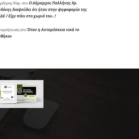
Ο Δήμαρχος Παλλήνης Χρ.
μήτρης Καρ.
στο
δόνης διαψεύδει ότι ήταν στην ψηφοφορία της
ΔΕ / Είχε πάει στο χωριό του..!
Όταν η Αυταρέσκεια νικά το
ογοήτευση
στο
αθήκον