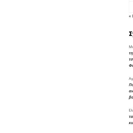
« 
Σ
Μα
τη
τσ
Φ
Αγ
Πο
αν
β
Ελ
τα
κυ