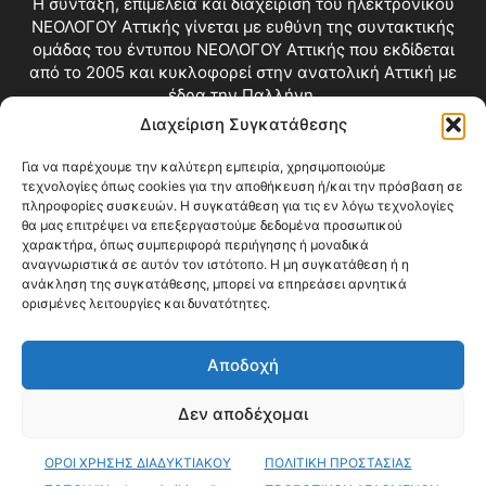
Η σύνταξη, επιμέλεια και διαχείριση του ηλεκτρονικού
ΝΕΟΛΟΓΟΥ Αττικής γίνεται με ευθύνη της συντακτικής
ομάδας του έντυπου ΝΕΟΛΟΓΟΥ Αττικής που εκδίδεται
από το 2005 και κυκλοφορεί στην ανατολική Αττική με
έδρα την Παλλήνη.
Διαχείριση Συγκατάθεσης
Επικοινωνία:
info@neologosattikis.gr
Για να παρέχουμε την καλύτερη εμπειρία, χρησιμοποιούμε
τεχνολογίες όπως cookies για την αποθήκευση ή/και την πρόσβαση σε
ΑΚΟΛΟΥΘΗΣΕ ΜΑΣ
πληροφορίες συσκευών. Η συγκατάθεση για τις εν λόγω τεχνολογίες
θα μας επιτρέψει να επεξεργαστούμε δεδομένα προσωπικού
χαρακτήρα, όπως συμπεριφορά περιήγησης ή μοναδικά
αναγνωριστικά σε αυτόν τον ιστότοπο. Η μη συγκατάθεση ή η
ανάκληση της συγκατάθεσης, μπορεί να επηρεάσει αρνητικά
ορισμένες λειτουργίες και δυνατότητες.
Αποδοχή
Δεν αποδέχομαι
Blog
Videos
Όροι Χρήσης
Επικοινωνία
ΟΡΟΙ ΧΡΗΣΗΣ ΔΙΑΔΥΚΤΙΑΚΟΥ
ΠΟΛΙΤΙΚΗ ΠΡΟΣΤΑΣΙΑΣ
© Copyright 2026 ΝΕΟΛΟΓΟΣ ΑΤΤΙΚΗΣ • All Rights Reserved •