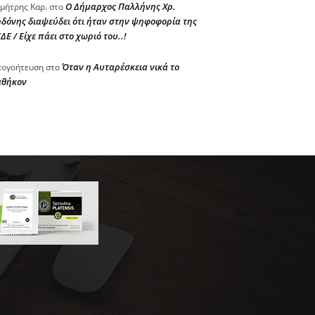
Ο Δήμαρχος Παλλήνης Χρ.
μήτρης Καρ.
στο
δόνης διαψεύδει ότι ήταν στην ψηφοφορία της
ΔΕ / Είχε πάει στο χωριό του..!
Όταν η Αυταρέσκεια νικά το
ογοήτευση
στο
αθήκον