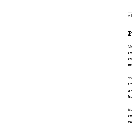
« 
Σ
Μα
τη
τσ
Φ
Αγ
Πο
αν
β
Ελ
τα
κυ