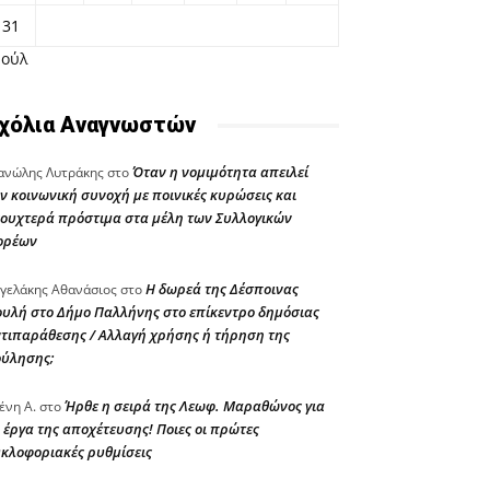
31
Ιούλ
χόλια Αναγνωστών
Όταν η νομιμότητα απειλεί
νώλης Λυτράκης
στο
ν κοινωνική συνοχή με ποινικές κυρώσεις και
ουχτερά πρόστιμα στα μέλη των Συλλογικών
ορέων
Η δωρεά της Δέσποινας
γελάκης Αθανάσιος
στο
υλή στο Δήμο Παλλήνης στο επίκεντρο δημόσιας
τιπαράθεσης / Αλλαγή χρήσης ή τήρηση της
ούλησης;
Ήρθε η σειρά της Λεωφ. Μαραθώνος για
ένη Α.
στο
 έργα της αποχέτευσης! Ποιες οι πρώτες
κλοφοριακές ρυθμίσεις