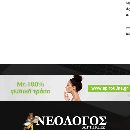
Δη
Αη
ΚΕ
Απ
Κ