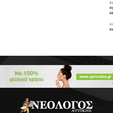
Δη
Αη
ΚΕ
Απ
Κ