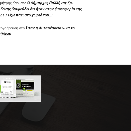
Ο Δήμαρχος Παλλήνης Χρ.
μήτρης Καρ.
στο
δόνης διαψεύδει ότι ήταν στην ψηφοφορία της
ΔΕ / Είχε πάει στο χωριό του..!
Όταν η Αυταρέσκεια νικά το
ογοήτευση
στο
αθήκον