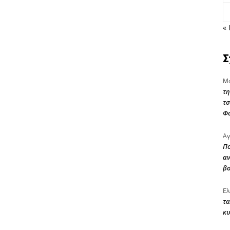
« 
Σ
Μα
τη
τσ
Φ
Αγ
Πο
αν
β
Ελ
τα
κυ