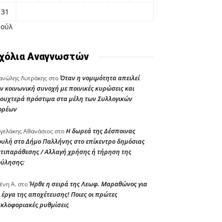
31
Ιούλ
χόλια Αναγνωστών
Όταν η νομιμότητα απειλεί
νώλης Λυτράκης
στο
ν κοινωνική συνοχή με ποινικές κυρώσεις και
ουχτερά πρόστιμα στα μέλη των Συλλογικών
ορέων
Η δωρεά της Δέσποινας
γελάκης Αθανάσιος
στο
υλή στο Δήμο Παλλήνης στο επίκεντρο δημόσιας
τιπαράθεσης / Αλλαγή χρήσης ή τήρηση της
ούλησης;
Ήρθε η σειρά της Λεωφ. Μαραθώνος για
ένη Α.
στο
 έργα της αποχέτευσης! Ποιες οι πρώτες
κλοφοριακές ρυθμίσεις