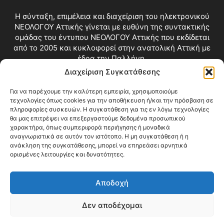
Η σύνταξη, επιμέλεια και διαχείριση του ηλεκτρονικού
ΝΕΟΛΟΓΟΥ Αττικής γίνεται με ευθύνη της συντακτικής
ομάδας του έντυπου ΝΕΟΛΟΓΟΥ Αττικής που εκδίδεται
από το 2005 και κυκλοφορεί στην ανατολική Αττική με
έδρα την Παλλήνη.
Διαχείριση Συγκατάθεσης
Επικοινωνία:
info@neologosattikis.gr
Για να παρέχουμε την καλύτερη εμπειρία, χρησιμοποιούμε
τεχνολογίες όπως cookies για την αποθήκευση ή/και την πρόσβαση σε
ΑΚΟΛΟΥΘΗΣΕ ΜΑΣ
πληροφορίες συσκευών. Η συγκατάθεση για τις εν λόγω τεχνολογίες
θα μας επιτρέψει να επεξεργαστούμε δεδομένα προσωπικού
χαρακτήρα, όπως συμπεριφορά περιήγησης ή μοναδικά
αναγνωριστικά σε αυτόν τον ιστότοπο. Η μη συγκατάθεση ή η
ανάκληση της συγκατάθεσης, μπορεί να επηρεάσει αρνητικά
ορισμένες λειτουργίες και δυνατότητες.
Αποδοχή
Δεν αποδέχομαι
Blog
Videos
Όροι Χρήσης
Επικοινωνία