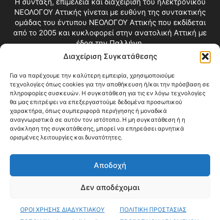
Η σύνταξη, επιμέλεια και διαχείριση του ηλεκτρονικού
ΝΕΟΛΟΓΟΥ Αττικής γίνεται με ευθύνη της συντακτικής
ομάδας του έντυπου ΝΕΟΛΟΓΟΥ Αττικής που εκδίδεται
από το 2005 και κυκλοφορεί στην ανατολική Αττική με
έδρα την Παλλήνη.
Διαχείριση Συγκατάθεσης
Επικοινωνία:
info@neologosattikis.gr
Για να παρέχουμε την καλύτερη εμπειρία, χρησιμοποιούμε
τεχνολογίες όπως cookies για την αποθήκευση ή/και την πρόσβαση σε
ΑΚΟΛΟΥΘΗΣΕ ΜΑΣ
πληροφορίες συσκευών. Η συγκατάθεση για τις εν λόγω τεχνολογίες
θα μας επιτρέψει να επεξεργαστούμε δεδομένα προσωπικού
χαρακτήρα, όπως συμπεριφορά περιήγησης ή μοναδικά
αναγνωριστικά σε αυτόν τον ιστότοπο. Η μη συγκατάθεση ή η
ανάκληση της συγκατάθεσης, μπορεί να επηρεάσει αρνητικά
ορισμένες λειτουργίες και δυνατότητες.
Αποδοχή
Δεν αποδέχομαι
Blog
Videos
Όροι Χρήσης
Επικοινωνία
ΟΡΟΙ ΧΡΗΣΗΣ ΔΙΑΔΥΚΤΙΑΚΟΥ
ΠΟΛΙΤΙΚΗ ΠΡΟΣΤΑΣΙΑΣ
© Copyright 2026 ΝΕΟΛΟΓΟΣ ΑΤΤΙΚΗΣ • All Rights Reserved •