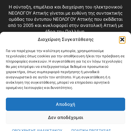
Η σύνταξη, επιμέλεια και διαχείριση του ηλεκτρονικού
ΝΕΟΛΟΓΟΥ Αττικής γίνεται με ευθύνη της συντακτικής
ομάδας του έντυπου ΝΕΟΛΟΓΟΥ Αττικής που εκδίδεται
από το 2005 και κυκλοφορεί στην ανατολική Αττική με
έδρα την Παλλήνη.
Διαχείριση Συγκατάθεσης
Επικοινωνία:
info@neologosattikis.gr
Για να παρέχουμε την καλύτερη εμπειρία, χρησιμοποιούμε
τεχνολογίες όπως cookies για την αποθήκευση ή/και την πρόσβαση σε
ΑΚΟΛΟΥΘΗΣΕ ΜΑΣ
πληροφορίες συσκευών. Η συγκατάθεση για τις εν λόγω τεχνολογίες
θα μας επιτρέψει να επεξεργαστούμε δεδομένα προσωπικού
χαρακτήρα, όπως συμπεριφορά περιήγησης ή μοναδικά
αναγνωριστικά σε αυτόν τον ιστότοπο. Η μη συγκατάθεση ή η
ανάκληση της συγκατάθεσης, μπορεί να επηρεάσει αρνητικά
ορισμένες λειτουργίες και δυνατότητες.
Αποδοχή
Δεν αποδέχομαι
Blog
Videos
Όροι Χρήσης
Επικοινωνία
ΟΡΟΙ ΧΡΗΣΗΣ ΔΙΑΔΥΚΤΙΑΚΟΥ
ΠΟΛΙΤΙΚΗ ΠΡΟΣΤΑΣΙΑΣ