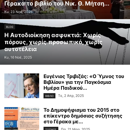
Γέρακα το βιβλίο του Νικ. Θ. Μήτση...
Κυ, 23 Νοέ, 2025
BLOG
Η Αυτοδιοίκηση ασφυκτιά: Χωρίς
πόρους, χωρίς προσωπικό, χωρίς
αυτοτέλεια
Κυ, 16 Νοέ, 2025
Ευγένιος Τριβιζάς: «Ο Ύμνος του
Βιβλίου» για την Παγκόσμια
Ημέρα Παιδικού...
Τε, 2 Απρ, 2025
ΒΙΒΛΙΟ
Το Δημοψήφισμα του 2015 στο
επίκεντρο δημόσιας συζήτησης
στο Γέρακα με...
Πα, 21 Μαρ, 2025
ΤΟΠΙΚΕΣ