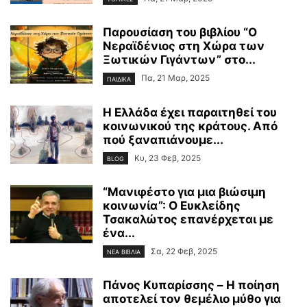
Παρουσίαση του βιβλίου “Ο
Νεραϊδένιος στη Χώρα των
Ξωτικών Γιγάντων” στο...
Πα, 21 Μαρ, 2025
ΠΑΙΔΙΚΑ
Η Ελλάδα έχει παραιτηθεί του
κοινωνικού της κράτους. Από
πού ξαναπιάνουμε...
Κυ, 23 Φεβ, 2025
BLOG
“Μανιφέστο για μια βιώσιμη
κοινωνία”: Ο Ευκλείδης
Τσακαλώτος επανέρχεται με
ένα...
Σα, 22 Φεβ, 2025
ΝΕΑ ΒΙΒΛΙΑ
Πάνος Κυπαρίσσης – H ποίηση
αποτελεί τον θεμέλιο μύθο για