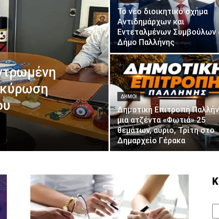
Το νέο διοικητικό σχήμα
Αντιδημάρχων και
Εντεταλμένων Συμβούλων 
Δήμο Παλλήνης
ντρωμένη
 ακύρωση
ΔΗΜΟΙ
ου
Δημοτική Επιτροπή Παλλήν
μια ατζέντα «Φωτιά» 25
θεμάτων, αύριο, Τρίτη στο
Δημαρχείο Γέρακα
Κ
Κ