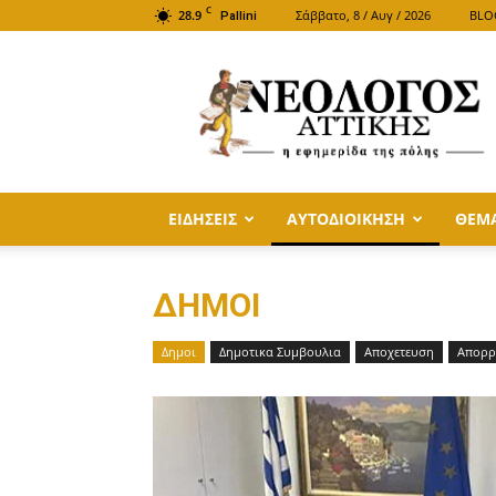
C
28.9
Σάββατο, 8 / Αυγ / 2026
BLO
Pallini
ΝΕΟΛΟΓΟΣ
ΑΤΤΙΚΗΣ
ΕΙΔΗΣΕΙΣ
ΑΥΤΟΔΙΟΙΚΗΣΗ
ΘΕΜ
ΔΗΜΟΙ
Δημοι
Δημοτικα Συμβουλια
Αποχετευση
Απορρ