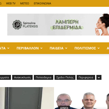
G
WEB TV
METEO
ΕΠΙΚΟΙΝΩΝΙΑ
ΑΤΑ
ΠΕΡΙΒΑΛΛΟΝ
ΠΑΙΔΕΙΑ
ΠΟΛΙΤΙΣΜΟΣ
ιμματα
Ανακυκλωση
Πολεοδομια
Σχεδιο Πολης
Περιφερεια
ΔΗΜΟΙ