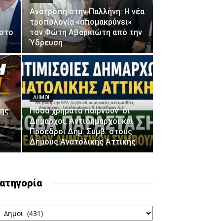
Ανατροπή στην Παλλήνη: Η νέα
τροπολογία «απομακρύνει»
στο
τον Φώτη Αβαρκιώτη από την
Ύδρευση
ΔΗΜΟΙ
ης:
Πόσα χρήματα παίρνουν οι
Δήμαρχοι, Αντιδήμαρχοι και
Πρόεδροι Δημ. Συμβ. στους
Δήμους Ανατoλικής Αττικής
ατηγορία
ατηγορία