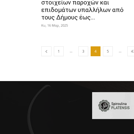
στοιχείων παροχών και
επιδομάτων υπαλλήλων από
τους Δήμους έως...
Κυ, 16 Μαρ, 2025
...
...
1
3
4
5
4