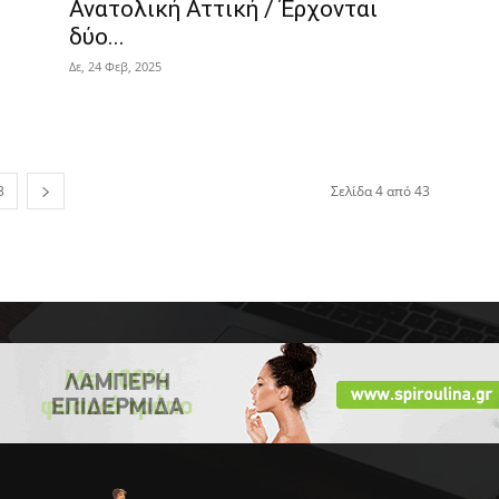
Ανατολική Αττική / Έρχονται
δύο...
Δε, 24 Φεβ, 2025
3
Σελίδα 4 από 43