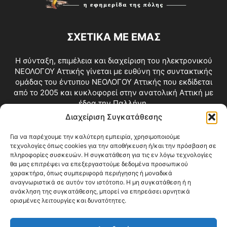
ΣΧΕΤΙΚΑ ΜΕ ΕΜΑΣ
Η σύνταξη, επιμέλεια και διαχείριση του ηλεκτρονικού
ΝΕΟΛΟΓΟΥ Αττικής γίνεται με ευθύνη της συντακτικής
ομάδας του έντυπου ΝΕΟΛΟΓΟΥ Αττικής που εκδίδεται
από το 2005 και κυκλοφορεί στην ανατολική Αττική με
έδρα την Παλλήνη.
Διαχείριση Συγκατάθεσης
Επικοινωνία:
info@neologosattikis.gr
Για να παρέχουμε την καλύτερη εμπειρία, χρησιμοποιούμε
τεχνολογίες όπως cookies για την αποθήκευση ή/και την πρόσβαση σε
ΑΚΟΛΟΥΘΗΣΕ ΜΑΣ
πληροφορίες συσκευών. Η συγκατάθεση για τις εν λόγω τεχνολογίες
θα μας επιτρέψει να επεξεργαστούμε δεδομένα προσωπικού
χαρακτήρα, όπως συμπεριφορά περιήγησης ή μοναδικά
αναγνωριστικά σε αυτόν τον ιστότοπο. Η μη συγκατάθεση ή η
ανάκληση της συγκατάθεσης, μπορεί να επηρεάσει αρνητικά
ορισμένες λειτουργίες και δυνατότητες.