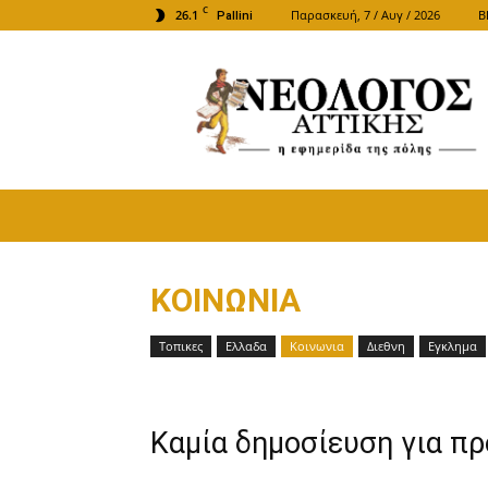
C
26.1
Παρασκευή, 7 / Αυγ / 2026
B
Pallini
ΝΕΟΛΟΓΟΣ
ΑΤΤΙΚΗΣ
ΚΟΙΝΩΝΙΑ
Τοπικες
Ελλαδα
Κοινωνια
Διεθνη
Εγκλημα
Καμία δημοσίευση για π