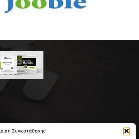
 της συντακτικής ομάδας του
ίριση Συγκατάθεσης
ική με έδρα την Παλλήνη.