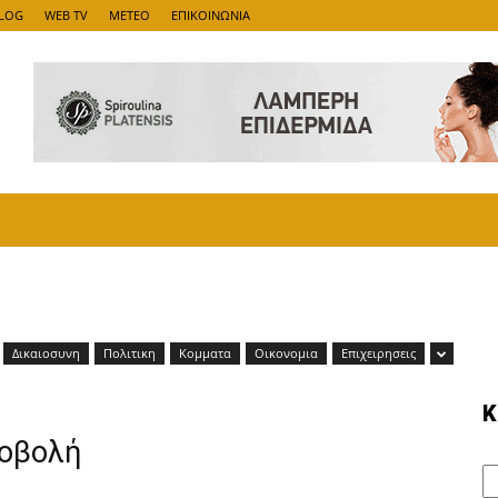
LOG
WEB TV
METEO
ΕΠΙΚΟΙΝΩΝΙΑ
Δικαιοσυνη
Πολιτικη
Κομματα
Οικονομια
Επιχειρησεις
Κ
ροβολή
Κ