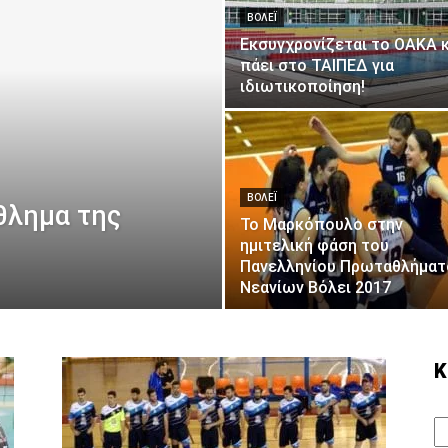
ΒΟΛΕΪ
Εκσυγχρονίζεται το ΟΑΚΑ κ
πάει στο ΤΑΙΠΕΔ για
ιδιωτικοποίηση!
ΒΟΛΕΪ
θλημα της
Το Μαρκόπουλο στην
ημιτελική φάση του
Πανελληνίου Πρωταθλήματ
Νεανίων Βόλει 2017
Κ
Κ