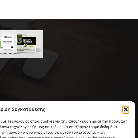
 της συντακτικής ομάδας του
ίριση Συγκατάθεσης
ική με έδρα την Παλλήνη.
ούμε τεχνολογίες όπως cookies για την αποθήκευση ή/και την πρόσβαση
 λόγω τεχνολογίες θα μας επιτρέψει να επεξεργαστούμε δεδομένα
ς ή μοναδικά αναγνωριστικά σε αυτόν τον ιστότοπο. Η μη
να επηρεάσει αρνητικά ορισμένες λειτουργίες και δυνατότητες.