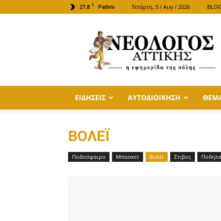
C
27.8
Τετάρτη, 5 / Αυγ / 2026
BLO
Pallini
ΝΕΟΛΟΓΟΣ
ΑΤΤΙΚΗΣ
ΕΙΔΗΣΕΙΣ
ΑΥΤΟΔΙΟΙΚΗΣΗ
ΘΕΜ
ΒΟΛΕΪ
Ποδοσφαιρο
Μπασκετ
Βολεϊ
Στιβος
Ποδηλα