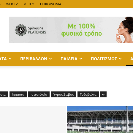
G
WEB TV
METEO
ΕΠΙΚΟΙΝΩΝΙΑ
ΑΤΑ
ΠΕΡΙΒΑΛΛΟΝ
ΠΑΙΔΕΙΑ
ΠΟΛΙΤΙΣΜΟΣ
σια
Ιππασια
ΙστιοπλοΪα
Υγρος Στιβος
Τοξοβολια