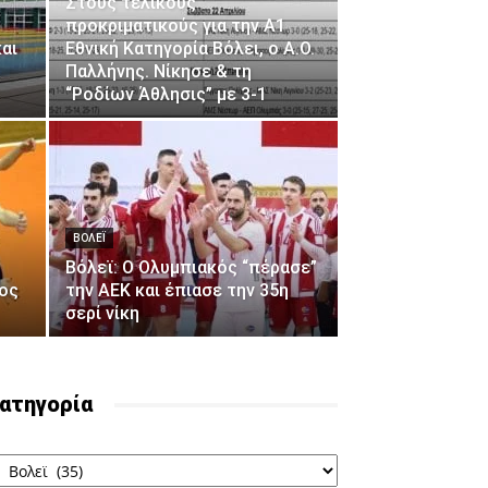
Στους τελικούς
προκριματικούς για την Α1
αι
Εθνική Κατηγορία Βόλει, ο Α.Ο.
Παλλήνης. Νίκησε & τη
“Ροδίων Άθλησις” με 3-1
ΒΟΛΕΪ
Βόλεϊ: Ο Ολυμπιακός “πέρασε”
ος
την ΑΕΚ και έπιασε την 35η
σερί νίκη
ατηγορία
ατηγορία