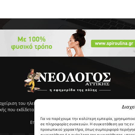
ιαχείριση του ηλεκτρονικού ΝΕΟΛΟΓΟΥ Αττικής γίνεται με ευθύνη
Διαχε
ς που εκδίδεται από το 2005 και κυκλοφορεί στην ανατολική Αττ
Για να παρέχουμε την καλύτερη εμπειρία, χρησιμοποι
Επικοινωνία:
info@neologosattikis.gr
σε πληροφορίες συσκευών. Η συγκατάθεση για τις εν
προσωπικού χαρακτήρα, όπως συμπεριφορά περιήγηση
συγκατάθεση ή η ανάκληση της συγκατάθεσης, μπορεί 